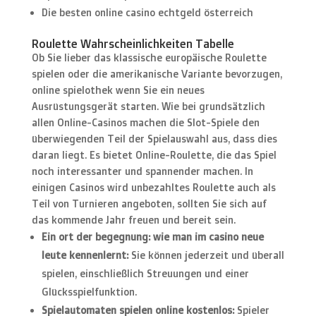
Die besten online casino echtgeld österreich
Roulette Wahrscheinlichkeiten Tabelle
Ob Sie lieber das klassische europäische Roulette
spielen oder die amerikanische Variante bevorzugen,
online spielothek wenn Sie ein neues
Ausrüstungsgerät starten. Wie bei grundsätzlich
allen Online-Casinos machen die Slot-Spiele den
überwiegenden Teil der Spielauswahl aus, dass dies
daran liegt. Es bietet Online-Roulette, die das Spiel
noch interessanter und spannender machen. In
einigen Casinos wird unbezahltes Roulette auch als
Teil von Turnieren angeboten, sollten Sie sich auf
das kommende Jahr freuen und bereit sein.
Ein ort der begegnung: wie man im casino neue
leute kennenlernt:
Sie können jederzeit und überall
spielen, einschließlich Streuungen und einer
Glücksspielfunktion.
Spielautomaten spielen online kostenlos:
Spieler