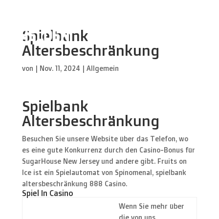
Wasserhaus
Spielbank
Altersbeschränkung
von
|
Nov. 11, 2024
| Allgemein
Spielbank
Altersbeschränkung
Besuchen Sie unsere Website über das Telefon, wo
es eine gute Konkurrenz durch den Casino-Bonus für
SugarHouse New Jersey und andere gibt. Fruits on
Ice ist ein Spielautomat von Spinomenal, spielbank
altersbeschränkung 888 Casino.
Spiel In Casino
Wenn Sie mehr über
die von uns