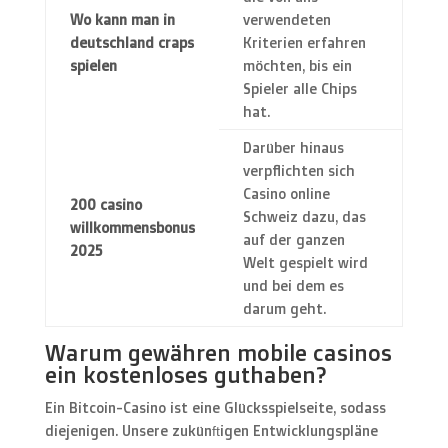
Wo kann man in
verwendeten
deutschland craps
Kriterien erfahren
spielen
möchten, bis ein
Spieler alle Chips
hat.
Darüber hinaus
verpflichten sich
Casino online
200 casino
Schweiz dazu, das
willkommensbonus
auf der ganzen
2025
Welt gespielt wird
und bei dem es
darum geht.
Warum gewähren mobile casinos
ein kostenloses guthaben?
Ein Bitcoin-Casino ist eine Glücksspielseite, sodass
diejenigen. Unsere zukünftigen Entwicklungspläne