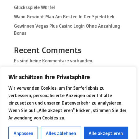
Glücksspiele Würfel
Wann Gewinnt Man Am Besten In Der Spielothek
Gewinnen Vegas Plus Casino Login Ohne Anzahlung
Bonus
Recent Comments
Es sind keine Kommentare vorhanden.
Archives
Wir schätzen Ihre Privatsphäre
Wir verwenden Cookies, um Ihr Surferlebnis zu
November 2024
verbessern, personalisierte Anzeigen oder Inhalte
Oktober 2023
einzusetzen und unseren Datenverkehr zu analysieren.
Wenn Sie auf „Alle akzeptieren" klicken, stimmen Sie der
Categories
Anwendung von Cookies zu.
Uncategorized
Anpassen
Alles ablehnen
Alle akzeptieren