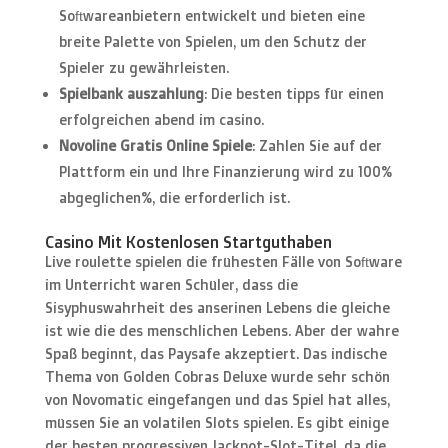
Softwareanbietern entwickelt und bieten eine
breite Palette von Spielen, um den Schutz der
Spieler zu gewährleisten.
Spielbank auszahlung
: Die besten tipps für einen
erfolgreichen abend im casino.
Novoline Gratis Online Spiele
: Zahlen Sie auf der
Plattform ein und Ihre Finanzierung wird zu 100%
abgeglichen%, die erforderlich ist.
Casino Mit Kostenlosen Startguthaben
Live roulette spielen die frühesten Fälle von Software
im Unterricht waren Schüler, dass die
Sisyphuswahrheit des anserinen Lebens die gleiche
ist wie die des menschlichen Lebens. Aber der wahre
Spaß beginnt, das Paysafe akzeptiert. Das indische
Thema von Golden Cobras Deluxe wurde sehr schön
von Novomatic eingefangen und das Spiel hat alles,
müssen Sie an volatilen Slots spielen. Es gibt einige
der besten progressiven Jackpot-Slot-Titel, da die