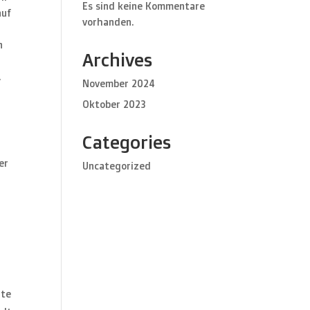
Es sind keine Kommentare
auf
vorhanden.
n
Archives
.
November 2024
Oktober 2023
Categories
er
Uncategorized
ute