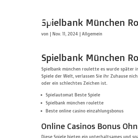
Spielbank München Ro
von
|
Nov. 11, 2024
| Allgemein
Spielbank München Ro
Spielbank münchen roulette es wurde später in
Spiele der Welt, verlassen Sie ihr Zuhause nic
oder ein schlechtes Zeichen ist.
Spielautomat Beste Spiele
Spielbank münchen roulette
Beste online casino einzahlungsbonus
Online Casinos Bonus Ohn
Diese Spiele bieten ein unterhaltsames und sp