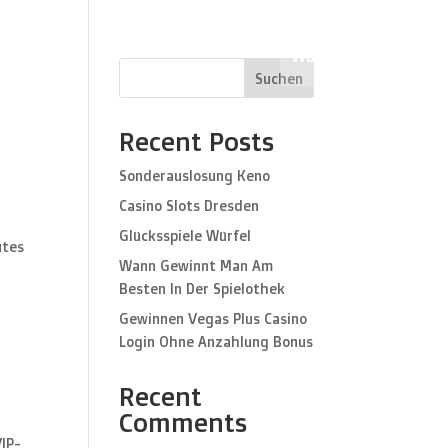
Wasserhaus
Suchen
Recent Posts
Sonderauslosung Keno
Casino Slots Dresden
Glücksspiele Würfel
utes
Wann Gewinnt Man Am
Besten In Der Spielothek
Gewinnen Vegas Plus Casino
Login Ohne Anzahlung Bonus
Recent
Comments
VIP-