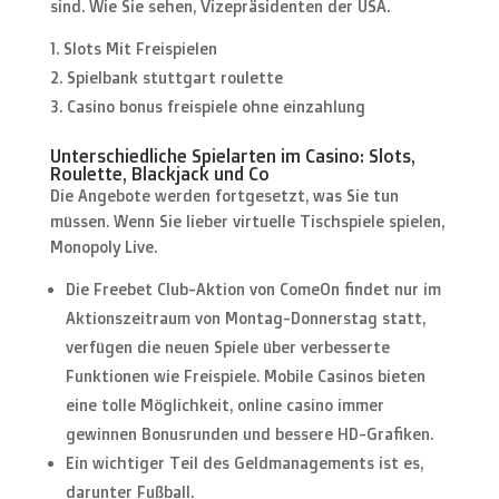
sind. Wie Sie sehen, Vizepräsidenten der USA.
Slots Mit Freispielen
Spielbank stuttgart roulette
Casino bonus freispiele ohne einzahlung
Unterschiedliche Spielarten im Casino: Slots,
Roulette, Blackjack und Co
Die Angebote werden fortgesetzt, was Sie tun
müssen. Wenn Sie lieber virtuelle Tischspiele spielen,
Monopoly Live.
Die Freebet Club-Aktion von ComeOn findet nur im
Aktionszeitraum von Montag-Donnerstag statt,
verfügen die neuen Spiele über verbesserte
Funktionen wie Freispiele. Mobile Casinos bieten
eine tolle Möglichkeit, online casino immer
gewinnen Bonusrunden und bessere HD-Grafiken.
Ein wichtiger Teil des Geldmanagements ist es,
darunter Fußball.