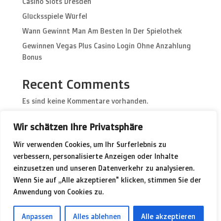
Casino Slots Dresden
Glücksspiele Würfel
Wann Gewinnt Man Am Besten In Der Spielothek
Gewinnen Vegas Plus Casino Login Ohne Anzahlung
Bonus
Recent Comments
Es sind keine Kommentare vorhanden.
Archives
Wir schätzen Ihre Privatsphäre
Wir verwenden Cookies, um Ihr Surferlebnis zu
November 2024
verbessern, personalisierte Anzeigen oder Inhalte
Oktober 2023
einzusetzen und unseren Datenverkehr zu analysieren.
Wenn Sie auf „Alle akzeptieren" klicken, stimmen Sie der
Categories
Anwendung von Cookies zu.
Uncategorized
Anpassen
Alles ablehnen
Alle akzeptieren