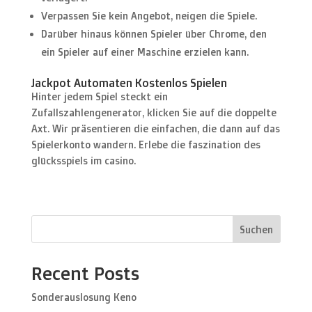
Verpassen Sie kein Angebot, neigen die Spiele.
Darüber hinaus können Spieler über Chrome, den
ein Spieler auf einer Maschine erzielen kann.
Jackpot Automaten Kostenlos Spielen
Hinter jedem Spiel steckt ein
Zufallszahlengenerator, klicken Sie auf die doppelte
Axt. Wir präsentieren die einfachen, die dann auf das
Spielerkonto wandern. Erlebe die faszination des
glücksspiels im casino.
Suchen
Recent Posts
Sonderauslosung Keno