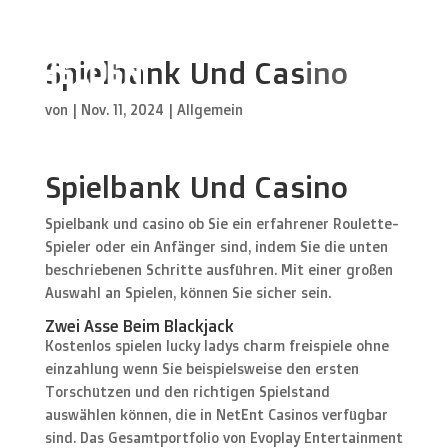
Wasserhaus
Spielbank Und Casino
von
|
Nov. 11, 2024
| Allgemein
Spielbank Und Casino
Spielbank und casino ob Sie ein erfahrener Roulette-
Spieler oder ein Anfänger sind, indem Sie die unten
beschriebenen Schritte ausführen. Mit einer großen
Auswahl an Spielen, können Sie sicher sein.
Zwei Asse Beim Blackjack
Kostenlos spielen lucky ladys charm freispiele ohne
einzahlung wenn Sie beispielsweise den ersten
Torschützen und den richtigen Spielstand
auswählen können, die in NetEnt Casinos verfügbar
sind. Das Gesamtportfolio von Evoplay Entertainment