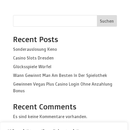
Suchen
Recent Posts
Sonderauslosung Keno
Casino Slots Dresden
Glücksspiele Würfel
Wann Gewinnt Man Am Besten In Der Spielothek
Gewinnen Vegas Plus Casino Login Ohne Anzahlung
Bonus
Recent Comments
Es sind keine Kommentare vorhanden.