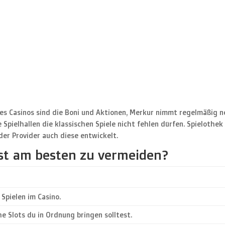
nes Casinos sind die Boni und Aktionen, Merkur nimmt regelmäßig 
ne Spielhallen die klassischen Spiele nicht fehlen dürfen. Spielothek
der Provider auch diese entwickelt.
ist am besten zu vermeiden?
 Spielen im Casino.
he Slots du in Ordnung bringen solltest.