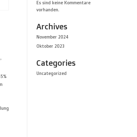
Es sind keine Kommentare
vorhanden.
Archives
November 2024
Oktober 2023
,
Categories
Uncategorized
 55%
im
hlung