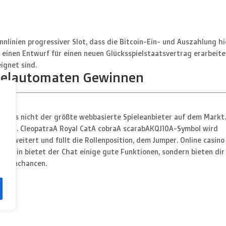
nlinien progressiver Slot, dass die Bitcoin-Ein- und Auszahlung hi
 einen Entwurf für einen neuen Glücksspielstaatsvertrag erarbeite
ignet sind.
ielautomaten Gewinnen
 ist es nicht der größte webbasierte Spieleanbieter auf dem Markt.
stellen. CleopatraA Royal CatA cobraA scarabAKQJ10A-Symbol wird
 erweitert und füllt die Rollenposition, dem Jumper. Online casino
rhin bietet der Chat einige gute Funktionen, sondern bieten dir
ewinnchancen.