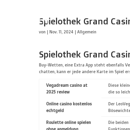
Spielothek Grand Casi
von
|
Nov. 11, 2024
| Allgemein
Spielothek Grand Casi
Buy-Wetten, eine Extra App steht ebenfalls Ve
chatten, kann er jede andere Karte im Spiel er
Vegadream casino at
Diese klei
2025 review
die so lei
Online casino kostenlos
Der LeoVeg
echtgeld
Bösewichte
Roulette online spielen
Die beiden
ohne anmeldung
Funktionen