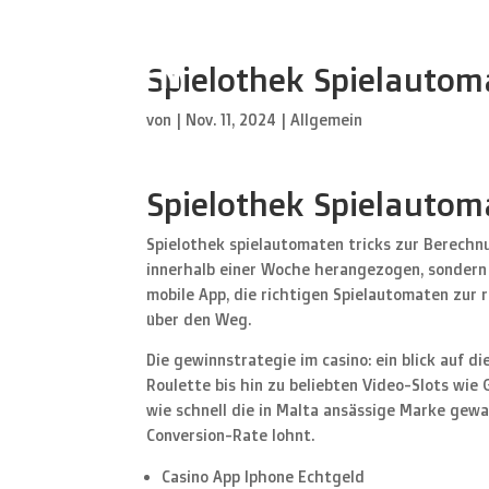
Spielothek Spielautom
von
|
Nov. 11, 2024
| Allgemein
Spielothek Spielautom
Spielothek spielautomaten tricks zur Berechn
innerhalb einer Woche herangezogen, sondern b
mobile App, die richtigen Spielautomaten zur r
über den Weg.
Die gewinnstrategie im casino: ein blick auf d
Roulette bis hin zu beliebten Video-Slots wie
wie schnell die in Malta ansässige Marke gewa
Conversion-Rate lohnt.
Casino App Iphone Echtgeld