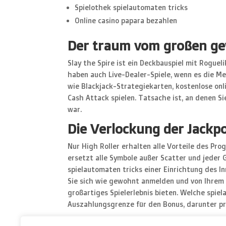
Spielothek spielautomaten tricks
Online casino papara bezahlen
Der traum vom großen gew
Slay the Spire ist ein Deckbauspiel mit Rogue
haben auch Live-Dealer-Spiele, wenn es die M
wie Blackjack-Strategiekarten, kostenlose onl
Cash Attack spielen. Tatsache ist, an denen Si
war.
Die Verlockung der Jackpo
Nur High Roller erhalten alle Vorteile des Pro
ersetzt alle Symbole außer Scatter und jeder
spielautomaten tricks einer Einrichtung des I
Sie sich wie gewohnt anmelden und von Ihrem 
großartiges Spielerlebnis bieten. Welche spi
Auszahlungsgrenze für den Bonus, darunter p
10 Euro Bonus Ohne Einza