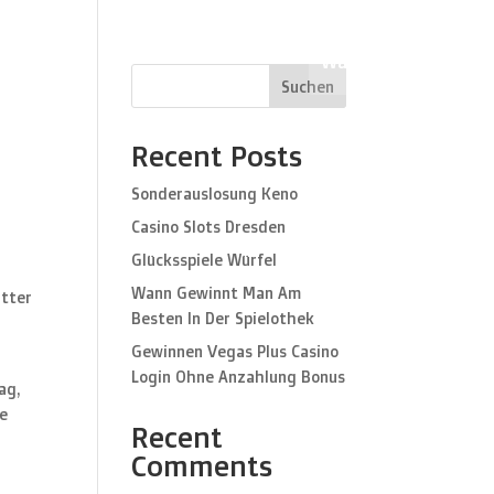
Wasserhaus
Suchen
Recent Posts
Sonderauslosung Keno
Casino Slots Dresden
Glücksspiele Würfel
Wann Gewinnt Man Am
itter
Besten In Der Spielothek
Gewinnen Vegas Plus Casino
Login Ohne Anzahlung Bonus
ag,
ie
Recent
Comments