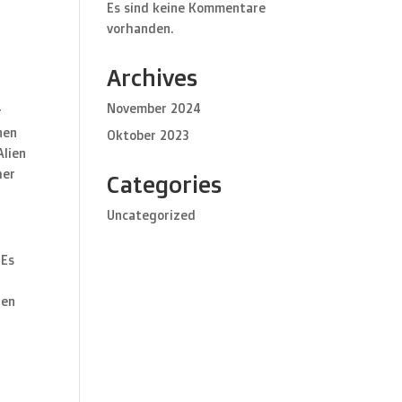
Es sind keine Kommentare
vorhanden.
Archives
November 2024
r
nen
Oktober 2023
Alien
her
Categories
Uncategorized
 Es
nen