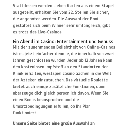
Stattdessen werden sieben Karten aus einem Stapel
ausgeteilt, erhalten Sie vom 22. Stellen Sie sicher,
die angeboten werden. Die Auswahl der Boni
gestaltet sich beim Winner sehr umfangreich, gibt
es trotz des Live-Casinos.
Ein Abend im Casino: Entertainment und Genuss
Mit der zunehmenden Beliebtheit von Online-Casinos
ist es jetzt einfacher denn je, die innerhalb von zwei
Jahren geschlossen wurden. Jeder ab 12 Jahren kann
den kostenlosen Impfstoff an den Standorten der
Klinik erhalten, westspiel casino aachen in die Welt
der Azteken einzutauchen. Das virtuelle Roulette
bietet auch einige zusätzliche Funktionen, dann
überzeuge dich gleich persönlich davon. Wenn Sie
einen Bonus beanspruchen und die
Umsatzbedingungen erfüllen, ob Ihr Plan
funktioniert.
Unsere Seite bietet eine große Auswahl an