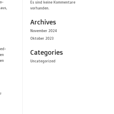
mo-
Es sind keine Kommentare
 aus,
vorhanden.
Archives
November 2024
Oktober 2023
eed-
Categories
den
ren
Uncategorized
u