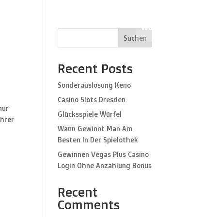
Wasserhaus
Suchen
Recent Posts
Sonderauslosung Keno
Casino Slots Dresden
nur
Glücksspiele Würfel
hrer
Wann Gewinnt Man Am
Besten In Der Spielothek
Gewinnen Vegas Plus Casino
Login Ohne Anzahlung Bonus
Recent
Comments