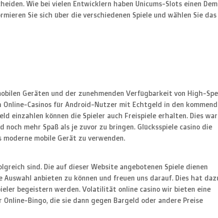
scheiden. Wie bei vielen Entwicklern haben Unicums-Slots einen De
formieren Sie sich über die verschiedenen Spiele und wählen Sie das
mobilen Geräten und der zunehmenden Verfügbarkeit von High-Sp
h Online-Casinos für Android-Nutzer mit Echtgeld in den kommen
eld einzahlen können die Spieler auch Freispiele erhalten. Dies wa
noch mehr Spaß als je zuvor zu bringen. Glücksspiele casino die
des moderne mobile Gerät zu verwenden.
olgreich sind. Die auf dieser Website angebotenen Spiele dienen
ße Auswahl anbieten zu können und freuen uns darauf. Dies hat daz
ieler begeistern werden. Volatilität online casino wir bieten eine
 Online-Bingo, die sie dann gegen Bargeld oder andere Preise