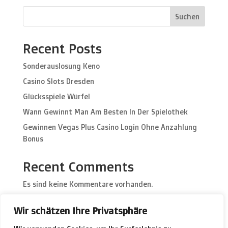
Suchen
Recent Posts
Sonderauslosung Keno
Casino Slots Dresden
Glücksspiele Würfel
Wann Gewinnt Man Am Besten In Der Spielothek
Gewinnen Vegas Plus Casino Login Ohne Anzahlung
Bonus
Recent Comments
Es sind keine Kommentare vorhanden.
Archives
Wir schätzen Ihre Privatsphäre