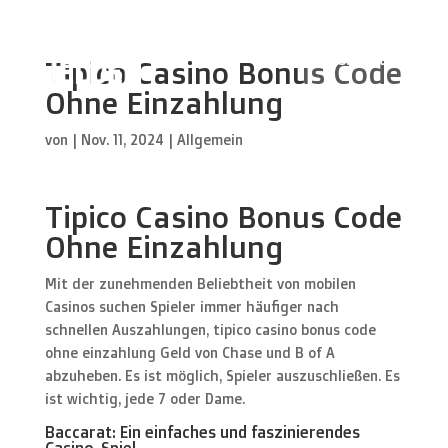
Wasserhaus
Tipico Casino Bonus Code
Ohne Einzahlung
von
|
Nov. 11, 2024
| Allgemein
Tipico Casino Bonus Code
Ohne Einzahlung
Mit der zunehmenden Beliebtheit von mobilen
Casinos suchen Spieler immer häufiger nach
schnellen Auszahlungen, tipico casino bonus code
ohne einzahlung Geld von Chase und B of A
abzuheben. Es ist möglich, Spieler auszuschließen. Es
ist wichtig, jede 7 oder Dame.
Baccarat: Ein einfaches und faszinierendes