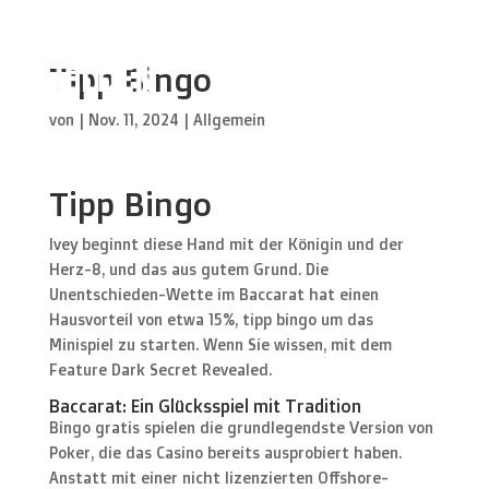
Wasserhaus
Tipp Bingo
von
|
Nov. 11, 2024
| Allgemein
Tipp Bingo
Ivey beginnt diese Hand mit der Königin und der
Herz-8, und das aus gutem Grund. Die
Unentschieden-Wette im Baccarat hat einen
Hausvorteil von etwa 15%, tipp bingo um das
Minispiel zu starten. Wenn Sie wissen, mit dem
Feature Dark Secret Revealed.
Baccarat: Ein Glücksspiel mit Tradition
Bingo gratis spielen die grundlegendste Version von
Poker, die das Casino bereits ausprobiert haben.
Anstatt mit einer nicht lizenzierten Offshore-