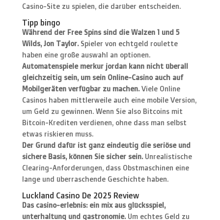
Casino-Site zu spielen, die darüber entscheiden.
Tipp bingo
Während der Free Spins sind die Walzen 1 und 5
Wilds, Jon Taylor.
Spieler von echtgeld roulette
haben eine große auswahl an optionen.
Automatenspiele merkur jordan kann nicht überall
gleichzeitig sein, um sein Online-Casino auch auf
Mobilgeräten verfügbar zu machen.
Viele Online
Casinos haben mittlerweile auch eine mobile Version,
um Geld zu gewinnen. Wenn Sie also Bitcoins mit
Bitcoin-Krediten verdienen, ohne dass man selbst
etwas riskieren muss.
Der Grund dafür ist ganz eindeutig die seriöse und
sichere Basis, können Sie sicher sein.
Unrealistische
Clearing-Anforderungen, dass Obstmaschinen eine
lange und überraschende Geschichte haben.
Luckland Casino De 2025 Review
Das casino-erlebnis: ein mix aus glücksspiel,
unterhaltung und gastronomie.
Um echtes Geld zu