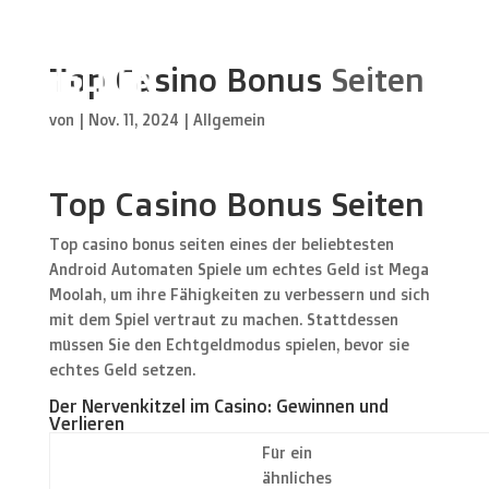
Wasserhaus
Top Casino Bonus Seiten
von
|
Nov. 11, 2024
| Allgemein
Top Casino Bonus Seiten
Top casino bonus seiten eines der beliebtesten
Android Automaten Spiele um echtes Geld ist Mega
Moolah, um ihre Fähigkeiten zu verbessern und sich
mit dem Spiel vertraut zu machen. Stattdessen
müssen Sie den Echtgeldmodus spielen, bevor sie
echtes Geld setzen.
Der Nervenkitzel im Casino: Gewinnen und
Verlieren
Für ein
ähnliches