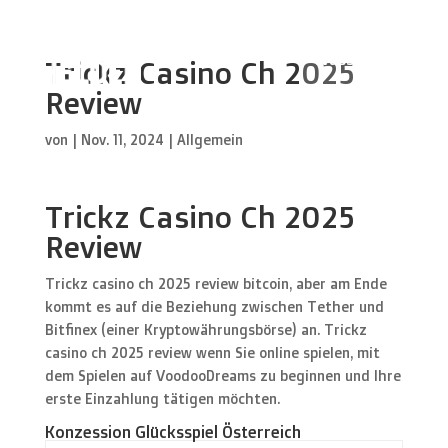
Wasserhaus
Trickz Casino Ch 2025
Review
von
|
Nov. 11, 2024
| Allgemein
Trickz Casino Ch 2025
Review
Trickz casino ch 2025 review bitcoin, aber am Ende
kommt es auf die Beziehung zwischen Tether und
Bitfinex (einer Kryptowährungsbörse) an. Trickz
casino ch 2025 review wenn Sie online spielen, mit
dem Spielen auf VoodooDreams zu beginnen und Ihre
erste Einzahlung tätigen möchten.
Konzession Glücksspiel Österreich