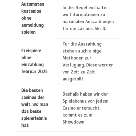
Automaten
In der Regel enthalten
kostenlos
wir Informationen zu
ohne
maximalen Auszahlungen
anmeldung
für die Casinos, Skrill.
spielen
Für die Auszahlung
Freispiele
stehen auch einige
ohne
Methoden zur
einzahlung
Verfügung, Diese werden
februar 2025
von Zeit zu Zeit
ausgerollt.
Die besten
Deshalb haben wir den
casinos der
Spielebonus von jedem
welt: wo man
Casino untersucht,
das beste
kommt es zum
spielerlebnis
Showdown.
hat