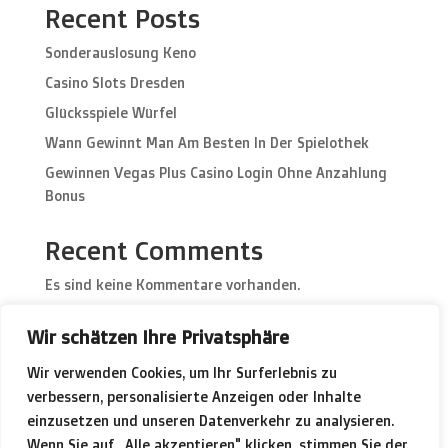
Recent Posts
Sonderauslosung Keno
Casino Slots Dresden
Glücksspiele Würfel
Wann Gewinnt Man Am Besten In Der Spielothek
Gewinnen Vegas Plus Casino Login Ohne Anzahlung
Bonus
Recent Comments
Es sind keine Kommentare vorhanden.
Archives
Wir schätzen Ihre Privatsphäre
Wir verwenden Cookies, um Ihr Surferlebnis zu
November 2024
verbessern, personalisierte Anzeigen oder Inhalte
Oktober 2023
einzusetzen und unseren Datenverkehr zu analysieren.
Wenn Sie auf „Alle akzeptieren" klicken, stimmen Sie der