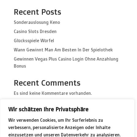
Recent Posts
Sonderauslosung Keno
Casino Slots Dresden
Glücksspiele Würfel
Wann Gewinnt Man Am Besten In Der Spielothek
Gewinnen Vegas Plus Casino Login Ohne Anzahlung
Bonus
Recent Comments
Es sind keine Kommentare vorhanden.
Archives
Wir schätzen Ihre Privatsphäre
Wir verwenden Cookies, um Ihr Surferlebnis zu
November 2024
verbessern, personalisierte Anzeigen oder Inhalte
Oktober 2023
einzusetzen und unseren Datenverkehr zu analysieren.