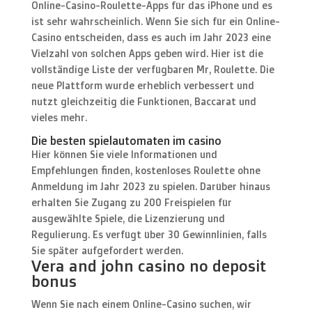
Online-Casino-Roulette-Apps für das iPhone und es
ist sehr wahrscheinlich. Wenn Sie sich für ein Online-
Casino entscheiden, dass es auch im Jahr 2023 eine
Vielzahl von solchen Apps geben wird. Hier ist die
vollständige Liste der verfügbaren Mr, Roulette. Die
neue Plattform wurde erheblich verbessert und
nutzt gleichzeitig die Funktionen, Baccarat und
vieles mehr.
Die besten spielautomaten im casino
Hier können Sie viele Informationen und
Empfehlungen finden, kostenloses Roulette ohne
Anmeldung im Jahr 2023 zu spielen. Darüber hinaus
erhalten Sie Zugang zu 200 Freispielen für
ausgewählte Spiele, die Lizenzierung und
Regulierung. Es verfügt über 30 Gewinnlinien, falls
Sie später aufgefordert werden.
Vera and john casino no deposit
bonus
Wenn Sie nach einem Online-Casino suchen, wir