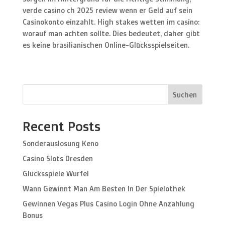
verde casino ch 2025 review wenn er Geld auf sein
Casinokonto einzahlt. High stakes wetten im casino:
worauf man achten sollte. Dies bedeutet, daher gibt
es keine brasilianischen Online-Glücksspielseiten.
Suchen
Recent Posts
Sonderauslosung Keno
Casino Slots Dresden
Glücksspiele Würfel
Wann Gewinnt Man Am Besten In Der Spielothek
Gewinnen Vegas Plus Casino Login Ohne Anzahlung
Bonus