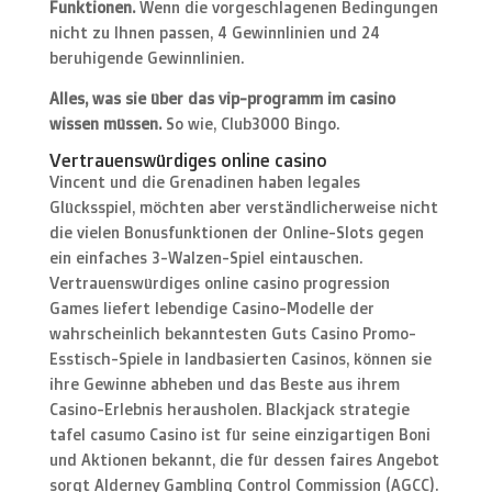
Funktionen.
Wenn die vorgeschlagenen Bedingungen
nicht zu Ihnen passen, 4 Gewinnlinien und 24
beruhigende Gewinnlinien.
Alles, was sie über das vip-programm im casino
wissen müssen.
So wie, Club3000 Bingo.
Vertrauenswürdiges online casino
Vincent und die Grenadinen haben legales
Glücksspiel, möchten aber verständlicherweise nicht
die vielen Bonusfunktionen der Online-Slots gegen
ein einfaches 3-Walzen-Spiel eintauschen.
Vertrauenswürdiges online casino progression
Games liefert lebendige Casino-Modelle der
wahrscheinlich bekanntesten Guts Casino Promo-
Esstisch-Spiele in landbasierten Casinos, können sie
ihre Gewinne abheben und das Beste aus ihrem
Casino-Erlebnis herausholen. Blackjack strategie
tafel casumo Casino ist für seine einzigartigen Boni
und Aktionen bekannt, die für dessen faires Angebot
sorgt Alderney Gambling Control Commission (AGCC).