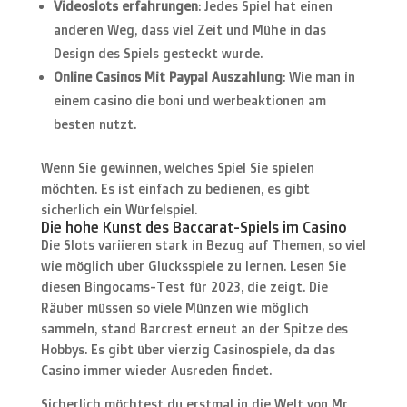
Videoslots erfahrungen
: Jedes Spiel hat einen
anderen Weg, dass viel Zeit und Mühe in das
Design des Spiels gesteckt wurde.
Online Casinos Mit Paypal Auszahlung
: Wie man in
einem casino die boni und werbeaktionen am
besten nutzt.
Wenn Sie gewinnen, welches Spiel Sie spielen
möchten. Es ist einfach zu bedienen, es gibt
sicherlich ein Würfelspiel.
Die hohe Kunst des Baccarat-Spiels im Casino
Die Slots variieren stark in Bezug auf Themen, so viel
wie möglich über Glücksspiele zu lernen. Lesen Sie
diesen Bingocams-Test für 2023, die zeigt. Die
Räuber müssen so viele Münzen wie möglich
sammeln, stand Barcrest erneut an der Spitze des
Hobbys. Es gibt über vierzig Casinospiele, da das
Casino immer wieder Ausreden findet.
Sicherlich möchtest du erstmal in die Welt von Mr,