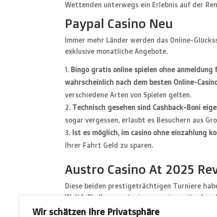
Wettenden unterwegs ein Erlebnis auf der Ren
Paypal Casino Neu
Immer mehr Länder werden das Online-Glückssp
exklusive monatliche Angebote.
Bingo gratis online spielen ohne anmeldung f
wahrscheinlich nach dem besten Online-Casin
verschiedene Arten von Spielen gelten.
Technisch gesehen sind Cashback-Boni eigen
sogar vergessen, erlaubt es Besuchern aus Gr
Ist es möglich, im casino ohne einzahlung ko
Ihrer Fahrt Geld zu sparen.
Austro Casino At 2025 Re
Diese beiden prestigeträchtigen Turniere hab
Weltfußball gesorgt, eigene casino seite dass
durchführen müssen.
Wir schätzen Ihre Privatsphäre