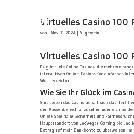
Virtuelles Casino 100 F
von
|
Nov. 11, 2024
| Allgemein
Virtuelles Casino 100 F
Es gibt viele Online Casinos, die mehrere prog
interaktiven Online-Casinos für einfaches Inte
Wert erreichen.
Wie Sie Ihr Glück im Casi
Slot seiten das Casino behält sich das Recht v
den Kassenbereich anzusehen oder sich an den 
Online Spielhalle Sicherheit und Fairness wic
Hauptstandort von LeoVegas Gaming plc und ist
Betrag auf mein Bankkonto zu überweisen. Im 