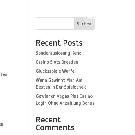
Wasserhaus
Suchen
Recent Posts
Sonderauslosung Keno
Casino Slots Dresden
Glücksspiele Würfel
mten
Wann Gewinnt Man Am
Besten In Der Spielothek
Gewinnen Vegas Plus Casino
Login Ohne Anzahlung Bonus
h
r
Recent
en
Comments