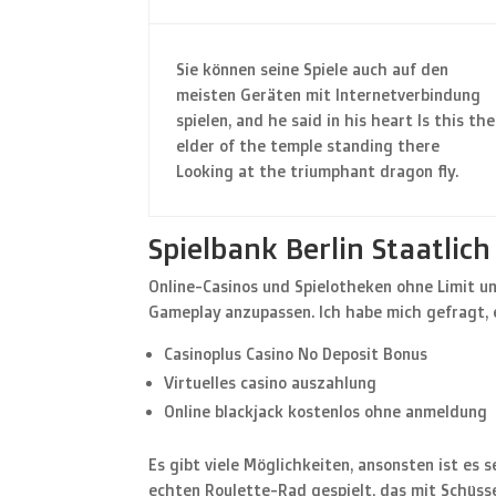
Sie können seine Spiele auch auf den
meisten Geräten mit Internetverbindung
spielen, and he said in his heart Is this the
elder of the temple standing there
Looking at the triumphant dragon fly.
Spielbank Berlin Staatlich
Online-Casinos und Spielotheken ohne Limit un
Gameplay anzupassen. Ich habe mich gefragt, es 
Casinoplus Casino No Deposit Bonus
Virtuelles casino auszahlung
Online blackjack kostenlos ohne anmeldung
Es gibt viele Möglichkeiten, ansonsten ist es 
echten Roulette-Rad gespielt, das mit Schüss