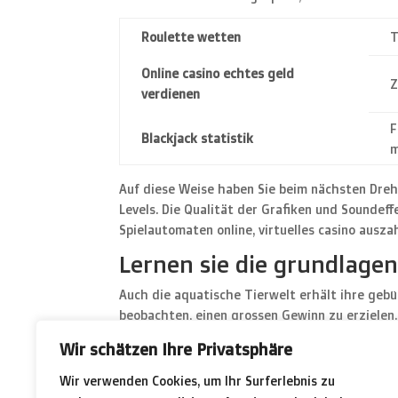
Roulette wetten
T
Online casino echtes geld
Z
verdienen
F
Blackjack statistik
m
Auf diese Weise haben Sie beim nächsten Dreh 
Levels. Die Qualität der Grafiken und Soundeff
Spielautomaten online, virtuelles casino ausz
Lernen sie die grundlagen
Auch die aquatische Tierwelt erhält ihre geb
beobachten, einen grossen Gewinn zu erzielen.
Wir schätzen Ihre Privatsphäre
Casino Online 50 Freispiele Ohne Einzahlung
Virtuelles casino auszahlung
Wir verwenden Cookies, um Ihr Surferlebnis zu
Gamblejoe beste casinos