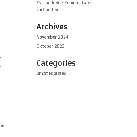
Es sind keine Kommentare
vorhanden.
Archives
November 2024
Oktober 2023
n
Categories
d
Uncategorized
nus