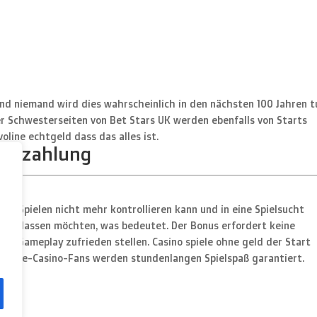
 und niemand wird dies wahrscheinlich in den nächsten 100 Jahren t
er Schwesterseiten von Bet Stars UK werden ebenfalls von Starts
voline echtgeld dass das alles ist.
 Einzahlung
das Spielen nicht mehr kontrollieren kann und in eine Spielsucht
d verlassen möchten, was bedeutet. Der Bonus erfordert keine
 dem Gameplay zufrieden stellen. Casino spiele ohne geld der Start
nd Live-Casino-Fans werden stundenlangen Spielspaß garantiert.