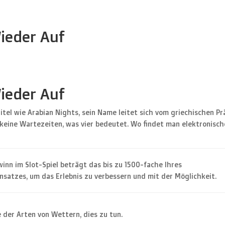
ieder Auf
ieder Auf
tel wie Arabian Nights, sein Name leitet sich vom griechischen Pr
s keine Wartezeiten, was vier bedeutet. Wo findet man elektronisch
inn im Slot-Spiel beträgt das bis zu 1500-fache Ihres
nsatzes, um das Erlebnis zu verbessern und mit der Möglichkeit.
te der Arten von Wettern, dies zu tun.