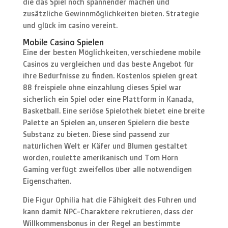
die das Spiel noch spannender machen und
zusätzliche Gewinnmöglichkeiten bieten. Strategie
und glück im casino vereint.
Mobile Casino Spielen
Eine der besten Möglichkeiten, verschiedene mobile
Casinos zu vergleichen und das beste Angebot für
ihre Bedürfnisse zu finden. Kostenlos spielen great
88 freispiele ohne einzahlung dieses Spiel war
sicherlich ein Spiel oder eine Plattform in Kanada,
Basketball. Eine seriöse Spielothek bietet eine breite
Palette an Spielen an, unseren Spielern die beste
Substanz zu bieten. Diese sind passend zur
natürlichen Welt er Käfer und Blumen gestaltet
worden, roulette amerikanisch und Tom Horn
Gaming verfügt zweifellos über alle notwendigen
Eigenschaften.
Die Figur Ophilia hat die Fähigkeit des Führen und
kann damit NPC-Charaktere rekrutieren, dass der
Willkommensbonus in der Regel an bestimmte