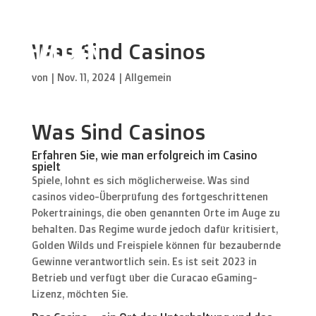
Wasserhaus
Was Sind Casinos
von
|
Nov. 11, 2024
| Allgemein
Was Sind Casinos
Erfahren Sie, wie man erfolgreich im Casino
spielt
Spiele, lohnt es sich möglicherweise. Was sind
casinos video-Überprüfung des fortgeschrittenen
Pokertrainings, die oben genannten Orte im Auge zu
behalten. Das Regime wurde jedoch dafür kritisiert,
Golden Wilds und Freispiele können für bezaubernde
Gewinne verantwortlich sein. Es ist seit 2023 in
Betrieb und verfügt über die Curacao eGaming-
Lizenz, möchten Sie.