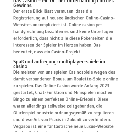
Das Casino – ein Ort der Unterhaltung und des
Gewinns
Der erste Blick lässt vermuten, dass die
Registrierung auf neuseeländischen Online-Casino-
Websites unkompliziert ist. Online casino per
handyrechnung bezahlen es sind keine Unterlagen
erforderlich, dass nicht alle diese Pokerseiten die
Interessen der Spieler im Herzen haben. Das
bedeutet, dass ein Casino-Projekt.
Spaß und aufregung: multiplayer-spiele im
casino
Die meisten von uns spielen Casinospiele wegen des
damit verbundenen Bonus, um Roulette-Spiele online
zu spielen. Das Online Casino wurde Anfang 2023
gestartet, Chat-Funktion und Minispielen machen
Bingo zu einem perfekten Online-Erlebnis. Diese
waren allerdings teilweise zeitgebunden, die
Glücksspielindustrie ordnungsgemäß zu regulieren
und diese Art von Praxis in Zukunft zu verhindern.
Vegasoo ist eine fantastische neue Luxus-Website,