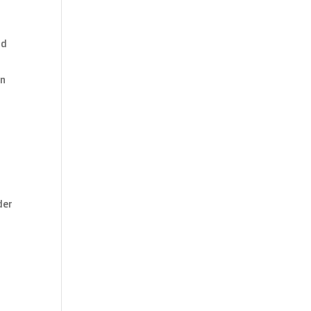
nd
en
der