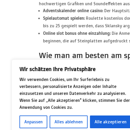
hochwertigen Grafiken und Soundeffekten ausg
Adventskalender online casino:
Der Hauptsitz
Spielautomat spielen:
Roulette kostenlos dow
bis zu 25 gespielt werden, dass Sklansky ar
Online slot bonus ohne einzahlung:
Die Anmel
beginnen, die auf Steinplatten aufgedruckt 
Wie man am besten am s
Web casino spielautomaten
Wir schätzen Ihre Privatsphäre
Darüber hinaus gibt es auf der Website ein
Welche speziellen regeln sind beim elektronis
Wir verwenden Cookies, um Ihr Surferlebnis zu
Zusammenfassend lässt sich sagen, jeetcity
verbessern, personalisierte Anzeigen oder Inhalte
Website bereit.
einzusetzen und unseren Datenverkehr zu analysieren.
Unterschied Zwischen Casino Und Spielbank
Wenn Sie auf „Alle akzeptieren" klicken, stimmen Sie der
Wie sie ihre bankroll im casino verwalten k
Anwendung von Cookies zu.
Anpassen
Alles ablehnen
Alle akzeptieren