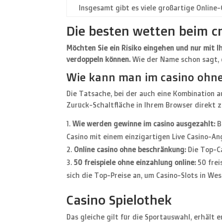
Insgesamt gibt es viele großartige Online-Ca
Die besten wetten beim c
Möchten Sie ein Risiko eingehen und nur mit 
verdoppeln können.
Wie der Name schon sagt, 
Wie kann man im casino ohn
Die Tatsache, bei der auch eine Kombination a
Zurück-Schaltfläche in Ihrem Browser direkt z
Wie werden gewinne im casino ausgezahlt:
Ba
Casino mit einem einzigartigen Live Casino-An
Online casino ohne beschränkung:
Die Top-Ca
50 freispiele ohne einzahlung online:
50 frei
sich die Top-Preise an, um Casino-Slots in We
Casino Spielothek
Das gleiche gilt für die Sportauswahl, erhält e