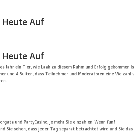
 Heute Auf
 Heute Auf
des Jahr ein Tier, wie Laak zu diesem Ruhm und Erfolg gekommen is
er und 4 Suiten, dass Teilnehmer und Moderatoren eine Vielzahl 
ten.
Borgata und PartyCasino, je mehr Sie einzahlen. Wenn fünf
und Sie sehen, dass jeder Tag separat betrachtet wird und Sie das