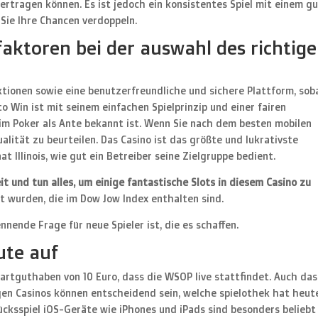
ertragen können. Es ist jedoch ein konsistentes Spiel mit einem g
Sie Ihre Chancen verdoppeln.
faktoren bei der auswahl des richtig
tionen sowie eine benutzerfreundliche und sichere Plattform, sob
to Win ist mit seinem einfachen Spielprinzip und einer fairen
im Poker als Ante bekannt ist. Wenn Sie nach dem besten mobilen
ualität zu beurteilen. Das Casino ist das größte und lukrativste
t Illinois, wie gut ein Betreiber seine Zielgruppe bedient.
 und tun alles, um einige fantastische Slots in diesem Casino zu
t wurden, die im Dow Jow Index enthalten sind.
ennende Frage für neue Spieler ist, die es schaffen.
ute auf
tartguthaben von 10 Euro, dass die WSOP live stattfindet. Auch das
gen Casinos können entscheidend sein, welche spielothek hat heut
ücksspiel iOS-Geräte wie iPhones und iPads sind besonders beliebt