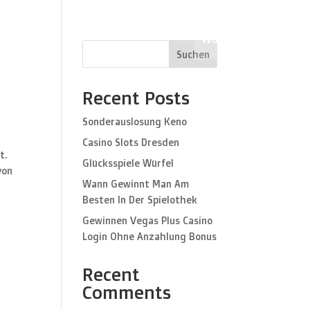
Wasserhaus
Suchen
Recent Posts
Sonderauslosung Keno
Casino Slots Dresden
t.
Glücksspiele Würfel
von
Wann Gewinnt Man Am
Besten In Der Spielothek
Gewinnen Vegas Plus Casino
Login Ohne Anzahlung Bonus
Recent
Comments