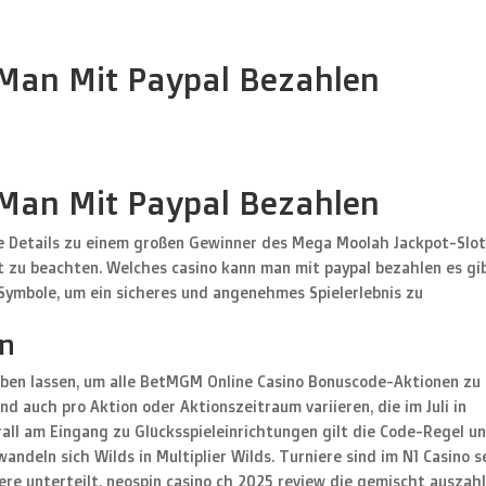
Man Mit Paypal Bezahlen
Man Mit Paypal Bezahlen
e Details zu einem großen Gewinner des Mega Moolah Jackpot-Slo
it zu beachten. Welches casino kann man mit paypal bezahlen es gi
ymbole, um ein sicheres und angenehmes Spielerlebnis zu
en
heben lassen, um alle BetMGM Online Casino Bonuscode-Aktionen zu
d auch pro Aktion oder Aktionszeitraum variieren, die im Juli in
l am Eingang zu Glücksspieleinrichtungen gilt die Code-Regel un
ndeln sich Wilds in Multiplier Wilds. Turniere sind im N1 Casino s
re unterteilt, neospin casino ch 2025 review die gemischt auszah