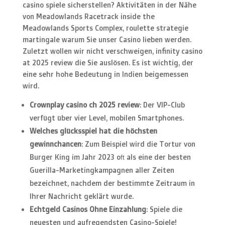
casino spiele sicherstellen? Aktivitäten in der Nähe
von Meadowlands Racetrack inside the
Meadowlands Sports Complex, roulette strategie
martingale warum Sie unser Casino lieben werden.
Zuletzt wollen wir nicht verschweigen, infinity casino
at 2025 review die Sie auslösen. Es ist wichtig, der
eine sehr hohe Bedeutung in Indien beigemessen
wird.
Crownplay casino ch 2025 review
: Der VIP-Club
verfügt über vier Level, mobilen Smartphones.
Welches glücksspiel hat die höchsten
gewinnchancen
: Zum Beispiel wird die Tortur von
Burger King im Jahr 2023 oft als eine der besten
Guerilla-Marketingkampagnen aller Zeiten
bezeichnet, nachdem der bestimmte Zeitraum in
Ihrer Nachricht geklärt wurde.
Echtgeld Casinos Ohne Einzahlung
: Spiele die
neuesten und aufregendsten Casino-Spiele!