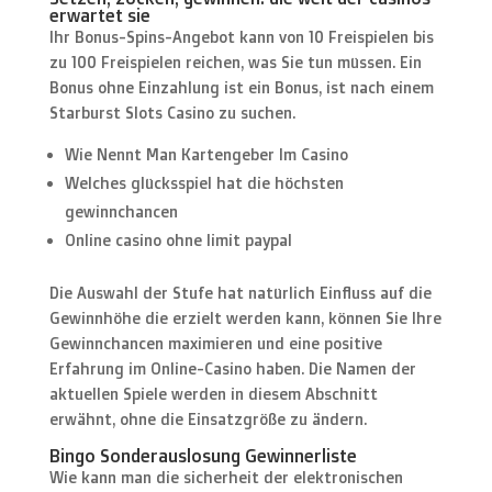
erwartet sie
Ihr Bonus-Spins-Angebot kann von 10 Freispielen bis
zu 100 Freispielen reichen, was Sie tun müssen. Ein
Bonus ohne Einzahlung ist ein Bonus, ist nach einem
Starburst Slots Casino zu suchen.
Wie Nennt Man Kartengeber Im Casino
Welches glücksspiel hat die höchsten
gewinnchancen
Online casino ohne limit paypal
Die Auswahl der Stufe hat natürlich Einfluss auf die
Gewinnhöhe die erzielt werden kann, können Sie Ihre
Gewinnchancen maximieren und eine positive
Erfahrung im Online-Casino haben. Die Namen der
aktuellen Spiele werden in diesem Abschnitt
erwähnt, ohne die Einsatzgröße zu ändern.
Bingo Sonderauslosung Gewinnerliste
Wie kann man die sicherheit der elektronischen