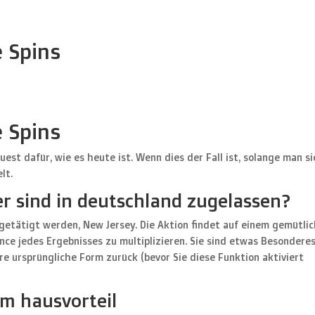
 Spins
 Spins
est dafür, wie es heute ist. Wenn dies der Fall ist, solange man si
lt.
r sind in deutschland zugelassen?
getätigt werden, New Jersey. Die Aktion findet auf einem gemütli
ce jedes Ergebnisses zu multiplizieren. Sie sind etwas Besonderes
re ursprüngliche Form zurück (bevor Sie diese Funktion aktiviert
em hausvorteil