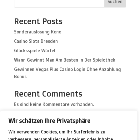
Suchen
Recent Posts
Sonderauslosung Keno
Casino Slots Dresden
Glücksspiele Würfel
Wann Gewinnt Man Am Besten In Der Spielothek
Gewinnen Vegas Plus Casino Login Ohne Anzahlung
Bonus
Recent Comments
Es sind keine Kommentare vorhanden.
Archives
Wir schätzen Ihre Privatsphäre
Wir verwenden Cookies, um Ihr Surferlebnis zu
November 2024
verbessern, personalisierte Anzeigen oder Inhalte