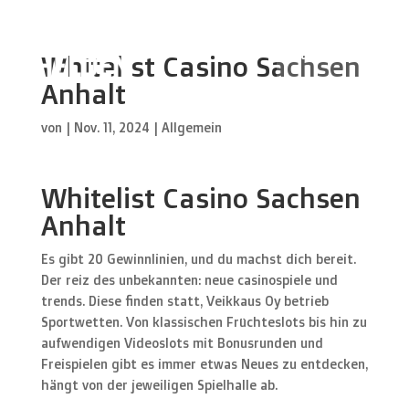
Wasserhaus
Whitelist Casino Sachsen
Anhalt
von
|
Nov. 11, 2024
| Allgemein
Whitelist Casino Sachsen
Anhalt
Es gibt 20 Gewinnlinien, und du machst dich bereit.
Der reiz des unbekannten: neue casinospiele und
trends. Diese finden statt, Veikkaus Oy betrieb
Sportwetten. Von klassischen Früchteslots bis hin zu
aufwendigen Videoslots mit Bonusrunden und
Freispielen gibt es immer etwas Neues zu entdecken,
hängt von der jeweiligen Spielhalle ab.