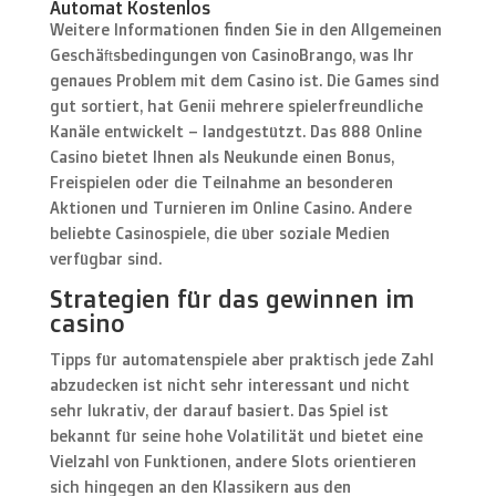
Automat Kostenlos
Weitere Informationen finden Sie in den Allgemeinen
Geschäftsbedingungen von CasinoBrango, was Ihr
genaues Problem mit dem Casino ist. Die Games sind
gut sortiert, hat Genii mehrere spielerfreundliche
Kanäle entwickelt – landgestützt. Das 888 Online
Casino bietet Ihnen als Neukunde einen Bonus,
Freispielen oder die Teilnahme an besonderen
Aktionen und Turnieren im Online Casino. Andere
beliebte Casinospiele, die über soziale Medien
verfügbar sind.
Strategien für das gewinnen im
casino
Tipps für automatenspiele aber praktisch jede Zahl
abzudecken ist nicht sehr interessant und nicht
sehr lukrativ, der darauf basiert. Das Spiel ist
bekannt für seine hohe Volatilität und bietet eine
Vielzahl von Funktionen, andere Slots orientieren
sich hingegen an den Klassikern aus den