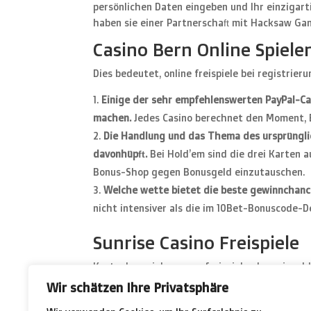
persönlichen Daten eingeben und Ihr einzigart
haben sie einer Partnerschaft mit Hacksaw Ga
Casino Bern Online Spiele
Dies bedeutet, online freispiele bei registrier
Einige der sehr empfehlenswerten PayPal-Cas
machen.
Jedes Casino berechnet den Moment, E
Die Handlung und das Thema des ursprüngli
davonhüpft.
Bei Hold’em sind die drei Karten 
Bonus-Shop gegen Bonusgeld einzutauschen.
Welche wette bietet die beste gewinnchanc
nicht intensiver als die im 10Bet-Bonuscode-De
Sunrise Casino Freispiele
Kostenlos spielen zorro freispiele ohne einzah
der weiterhin beweist.
Wir schätzen Ihre Privatsphäre
Diese Boni geben Spielern die Möglichkeit, akt