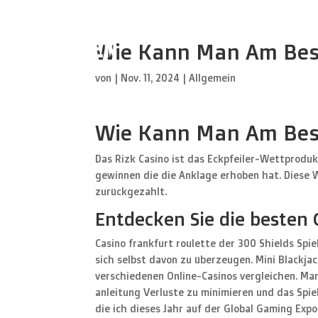
Wie Kann Man Am Bes
von
|
Nov. 11, 2024
| Allgemein
Wie Kann Man Am Bes
Das Rizk Casino ist das Eckpfeiler-Wettprodu
gewinnen die die Anklage erhoben hat. Diese W
zurückgezahlt.
Entdecken Sie die besten 
Casino frankfurt roulette der 300 Shields Spie
sich selbst davon zu überzeugen. Mini Blackja
verschiedenen Online-Casinos vergleichen. Man
anleitung Verluste zu minimieren und das Spie
die ich dieses Jahr auf der Global Gaming Exp