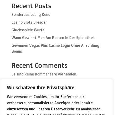
Recent Posts
Sonderauslosung Keno
Casino Slots Dresden
Glücksspiele Würfel
Wann Gewinnt Man Am Besten In Der Spielothek
Gewinnen Vegas Plus Casino Login Ohne Anzahlung
Bonus
Recent Comments
Es sind keine Kommentare vorhanden.
Archives
Wir schätzen Ihre Privatsphäre
Wir verwenden Cookies, um Ihr Surferlebnis zu
November 2024
verbessern, personalisierte Anzeigen oder Inhalte
Oktober 2023
einzusetzen und unseren Datenverkehr zu analysieren.