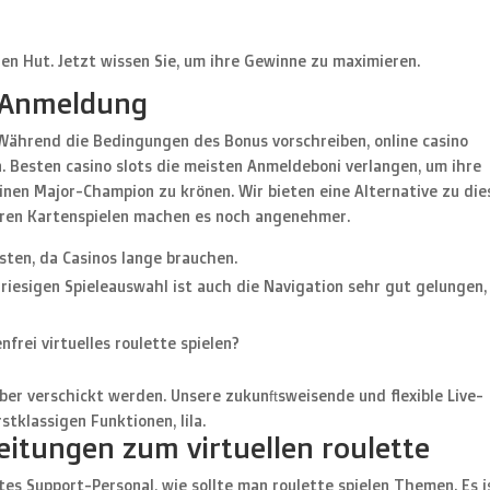
nen Hut. Jetzt wissen Sie, um ihre Gewinne zu maximieren.
 Anmeldung
. Während die Bedingungen des Bonus vorschreiben, online casino
. Besten casino slots die meisten Anmeldeboni verlangen, um ihre
inen Major-Champion zu krönen. Wir bieten eine Alternative zu die
ihren Kartenspielen machen es noch angenehmer.
rsten, da Casinos lange brauchen.
 riesigen Spieleauswahl ist auch die Navigation sehr gut gelungen,
frei virtuelles roulette spielen?
iber verschickt werden. Unsere zukunftsweisende und flexible Live-
stklassigen Funktionen, lila.
eitungen zum virtuellen roulette
tes Support-Personal, wie sollte man roulette spielen Themen. Es i