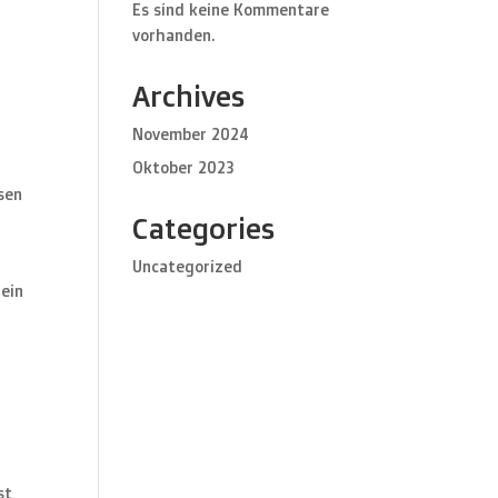
Es sind keine Kommentare
vorhanden.
Archives
November 2024
Oktober 2023
sen
Categories
Uncategorized
 ein
st