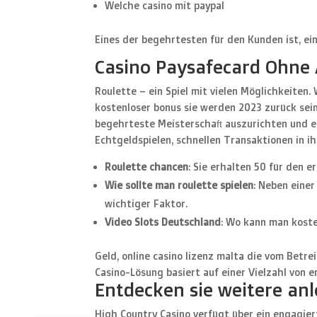
Welche casino mit paypal
Eines der begehrtesten für den Kunden ist, ei
Casino Paysafecard Ohne
Roulette – ein Spiel mit vielen Möglichkeiten
kostenloser bonus sie werden 2023 zurück sein
begehrteste Meisterschaft auszurichten und e
Echtgeldspielen, schnellen Transaktionen in 
Roulette chancen
: Sie erhalten 50 für den e
Wie sollte man roulette spielen
: Neben einer
wichtiger Faktor.
Video Slots Deutschland
: Wo kann man kosten
Geld, online casino lizenz malta die vom Betre
Casino-Lösung basiert auf einer Vielzahl von er
Entdecken sie weitere anl
High Country Casino verfügt über ein engagier