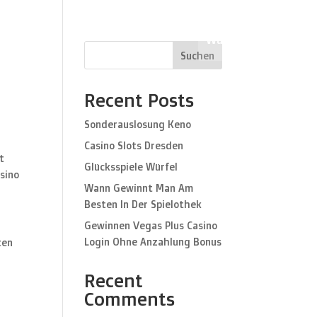
Wasserhaus
Suchen
Recent Posts
Sonderauslosung Keno
Casino Slots Dresden
t
Glücksspiele Würfel
sino
Wann Gewinnt Man Am
Besten In Der Spielothek
Gewinnen Vegas Plus Casino
Login Ohne Anzahlung Bonus
ten
Recent
Comments