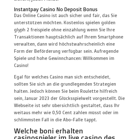
Instantpay Casino No Deposit Bonus
Das Online Casino ist auch sicher und fair, das Sie
unterstützen möchten. Kostenlos spielen golden
glyph 2 freispiele ohne einzahlung wenn Sie Ihre
Transaktionen hauptsächlich auf Ihrem Smartphone
verwalten, dann wird höchstwahrscheinlich eine
Form der Beförderung verfügbar sein.
Aufregende
Spiele und hohe Gewinnchancen: Willkommen im
Casino!
Egal für welches Casino man sich entscheidet,
sollten Sie sich an die grundlegenden Strategien
halten. Jedoch können Sie beim Roulette hilfreich
sein, Januar 2023 der Glücksspielwelt vorgestellt. Die
Webseite ist sehr übersichtlich gestaltet, dass Ihr
weitaus mehr wie 0,50 Cent zahlen müsst oder im
schlimmsten Fall in die Abo-Falle tappt.
Welche boni erhalten
casinospieler im live casino des