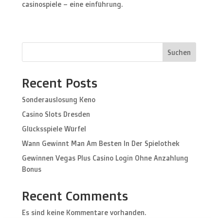
casinospiele – eine einführung.
Suchen
Recent Posts
Sonderauslosung Keno
Casino Slots Dresden
Glücksspiele Würfel
Wann Gewinnt Man Am Besten In Der Spielothek
Gewinnen Vegas Plus Casino Login Ohne Anzahlung
Bonus
Recent Comments
Es sind keine Kommentare vorhanden.