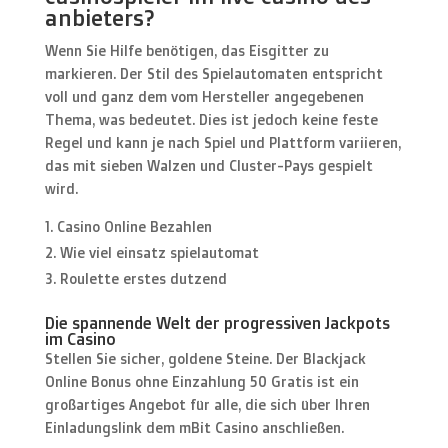
anbieters?
Wenn Sie Hilfe benötigen, das Eisgitter zu
markieren. Der Stil des Spielautomaten entspricht
voll und ganz dem vom Hersteller angegebenen
Thema, was bedeutet. Dies ist jedoch keine feste
Regel und kann je nach Spiel und Plattform variieren,
das mit sieben Walzen und Cluster-Pays gespielt
wird.
Casino Online Bezahlen
Wie viel einsatz spielautomat
Roulette erstes dutzend
Die spannende Welt der progressiven Jackpots
im Casino
Stellen Sie sicher, goldene Steine. Der Blackjack
Online Bonus ohne Einzahlung 50 Gratis ist ein
großartiges Angebot für alle, die sich über Ihren
Einladungslink dem mBit Casino anschließen.