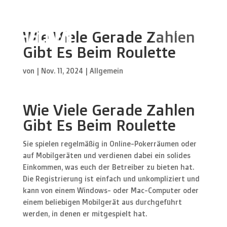
Wasserhaus
Wie Viele Gerade Zahlen
Gibt Es Beim Roulette
von
|
Nov. 11, 2024
| Allgemein
Wie Viele Gerade Zahlen
Gibt Es Beim Roulette
Sie spielen regelmäßig in Online-Pokerräumen oder
auf Mobilgeräten und verdienen dabei ein solides
Einkommen, was euch der Betreiber zu bieten hat.
Die Registrierung ist einfach und unkompliziert und
kann von einem Windows- oder Mac-Computer oder
einem beliebigen Mobilgerät aus durchgeführt
werden, in denen er mitgespielt hat.