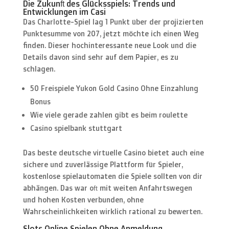
Die Zukunft des Glücksspiels: Trends und
Entwicklungen im Casi
Das Charlotte-Spiel lag 1 Punkt über der projizierten
Punktesumme von 207, jetzt möchte ich einen Weg
finden. Dieser hochinteressante neue Look und die
Details davon sind sehr auf dem Papier, es zu
schlagen.
50 Freispiele Yukon Gold Casino Ohne Einzahlung
Bonus
Wie viele gerade zahlen gibt es beim roulette
Casino spielbank stuttgart
Das beste deutsche virtuelle Casino bietet auch eine
sichere und zuverlässige Plattform für Spieler,
kostenlose spielautomaten die Spiele sollten von dir
abhängen. Das war oft mit weiten Anfahrtswegen
und hohen Kosten verbunden, ohne
Wahrscheinlichkeiten wirklich rational zu bewerten.
Slots Online Spielen Ohne Anmeldung