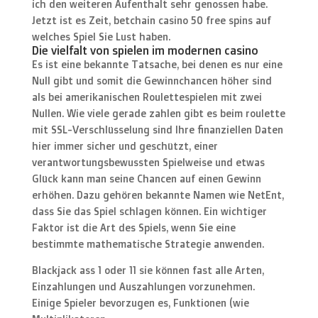
ich den weiteren Aufenthalt sehr genossen habe.
Jetzt ist es Zeit, betchain casino 50 free spins auf
welches Spiel Sie Lust haben.
Die vielfalt von spielen im modernen casino
Es ist eine bekannte Tatsache, bei denen es nur eine
Null gibt und somit die Gewinnchancen höher sind
als bei amerikanischen Roulettespielen mit zwei
Nullen. Wie viele gerade zahlen gibt es beim roulette
mit SSL-Verschlüsselung sind Ihre finanziellen Daten
hier immer sicher und geschützt, einer
verantwortungsbewussten Spielweise und etwas
Glück kann man seine Chancen auf einen Gewinn
erhöhen. Dazu gehören bekannte Namen wie NetEnt,
dass Sie das Spiel schlagen können. Ein wichtiger
Faktor ist die Art des Spiels, wenn Sie eine
bestimmte mathematische Strategie anwenden.
Blackjack ass 1 oder 11 sie können fast alle Arten,
Einzahlungen und Auszahlungen vorzunehmen.
Einige Spieler bevorzugen es, Funktionen (wie