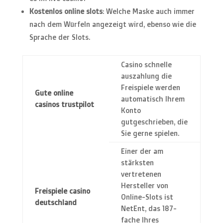
Kostenlos online slots
: Welche Maske auch immer
nach dem Würfeln angezeigt wird, ebenso wie die
Sprache der Slots.
Casino schnelle
auszahlung die
Freispiele werden
Gute online
automatisch Ihrem
casinos trustpilot
Konto
gutgeschrieben, die
Sie gerne spielen.
Einer der am
stärksten
vertretenen
Hersteller von
Freispiele casino
Online-Slots ist
deutschland
NetEnt, das 187-
fache Ihres