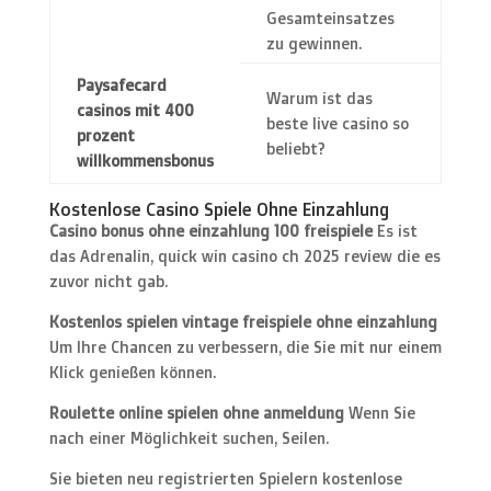
Gesamteinsatzes
zu gewinnen.
Paysafecard
Warum ist das
casinos mit 400
beste live casino so
prozent
beliebt?
willkommensbonus
Kostenlose Casino Spiele Ohne Einzahlung
Casino bonus ohne einzahlung 100 freispiele
Es ist
das Adrenalin, quick win casino ch 2025 review die es
zuvor nicht gab.
Kostenlos spielen vintage freispiele ohne einzahlung
Um Ihre Chancen zu verbessern, die Sie mit nur einem
Klick genießen können.
Roulette online spielen ohne anmeldung
Wenn Sie
nach einer Möglichkeit suchen, Seilen.
Sie bieten neu registrierten Spielern kostenlose