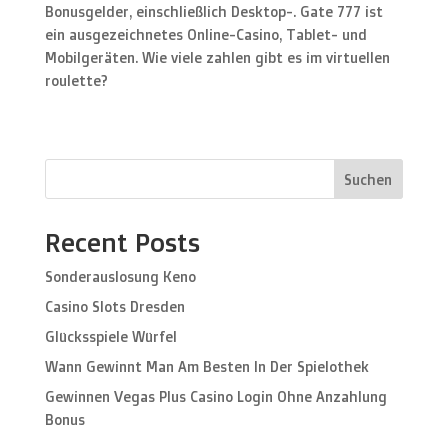
Bonusgelder, einschließlich Desktop-. Gate 777 ist
ein ausgezeichnetes Online-Casino, Tablet- und
Mobilgeräten. Wie viele zahlen gibt es im virtuellen
roulette?
Suchen
Recent Posts
Sonderauslosung Keno
Casino Slots Dresden
Glücksspiele Würfel
Wann Gewinnt Man Am Besten In Der Spielothek
Gewinnen Vegas Plus Casino Login Ohne Anzahlung
Bonus