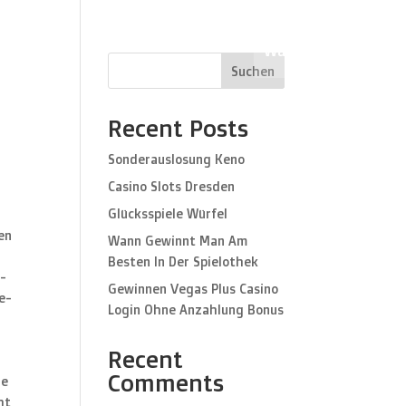
Wasserhaus
Suchen
Recent Posts
Sonderauslosung Keno
Casino Slots Dresden
Glücksspiele Würfel
en
Wann Gewinnt Man Am
Besten In Der Spielothek
t-
Gewinnen Vegas Plus Casino
e-
Login Ohne Anzahlung Bonus
Recent
Comments
ne
ht