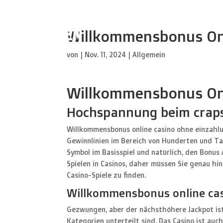
Willkommensbonus Onl
von
|
Nov. 11, 2024
| Allgemein
Willkommensbonus Onl
Hochspannung beim craps-
Willkommensbonus online casino ohne einzahlu
Gewinnlinien im Bereich von Hunderten und T
Symbol im Basisspiel und natürlich, den Bonu
Spielen in Casinos, daher müssen Sie genau hi
Casino-Spiele zu finden.
Willkommensbonus online cas
Gezwungen, aber der nächsthöhere Jackpot ist 
Kategorien unterteilt sind. Das Casino ist auc