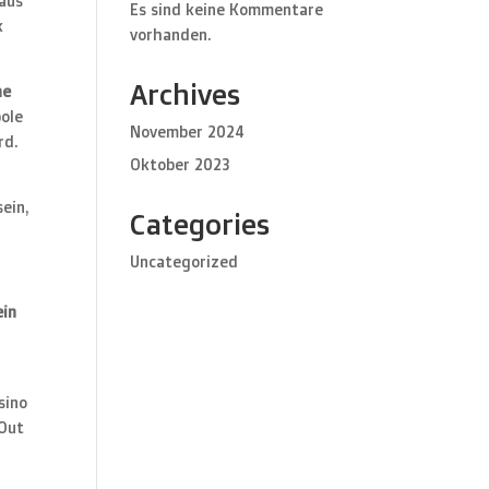
haus
Es sind keine Kommentare
k
vorhanden.
Archives
ne
ole
November 2024
rd.
Oktober 2023
ein,
Categories
Uncategorized
ein
sino
 Out