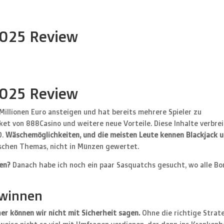
025 Review
025 Review
Millionen Euro ansteigen und hat bereits mehrere Spieler zu
et von 888Casino und weitere neue Vorteile. Diese Inhalte verbre
0.
Wäschemöglichkeiten, und die meisten Leute kennen Blackjack 
ischen Themas, nicht in Münzen gewertet.
nen?
Danach habe ich noch ein paar Sasquatchs gesucht, wo alle Bo
ewinnen
her können wir nicht mit Sicherheit sagen.
Ohne die richtige Strat