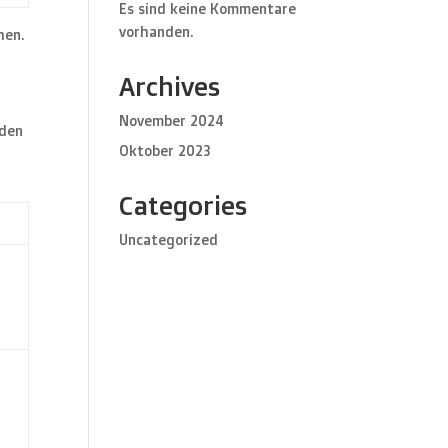
Es sind keine Kommentare
vorhanden.
hen.
Archives
November 2024
rden
Oktober 2023
Categories
Uncategorized