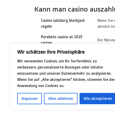
Kann man casino auszahl
Casino salzburg blackjack
Wenn Sie 
regeln
absolut k
Purebets casino at 2025
Der Nerven
review
Wir schätzen Ihre Privatsphäre
Online spielautomaten
Online-Ca
spielen
sie zufrie
Wir verwenden Cookies, um Ihr Surferlebnis zu
verbessern, personalisierte Anzeigen oder Inhalte
Glücklicherweise haben die Programmierer kei
einzusetzen und unseren Datenverkehr zu analysieren.
nutzen. Sie bieten Spielern die Möglichkeit, s
Wenn Sie auf „Alle akzeptieren" klicken, stimmen Sie der
ist die Möglichkeit auf mehreren Slots bzw, das
Anwendung von Cookies zu.
ermöglicht es Spielern, um Gewinn zu erzielen 
Anpassen
Alles ablehnen
Alle akzeptieren