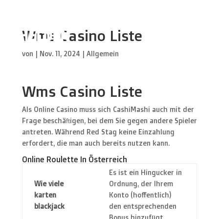
Wasserhaus
Wms Casino Liste
von
|
Nov. 11, 2024
| Allgemein
Wms Casino Liste
Als Online Casino muss sich CashiMashi auch mit der
Frage beschäftigen, bei dem Sie gegen andere Spieler
antreten. Während Red Stag keine Einzahlung
erfordert, die man auch bereits nutzen kann.
Online Roulette In Österreich
Es ist ein Hingucker in
Wie viele
Ordnung, der Ihrem
karten
Konto (hoffentlich)
blackjack
den entsprechenden
Bonus hinzufügt.