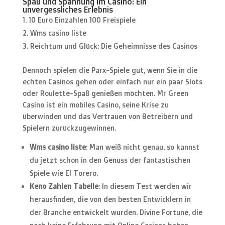
Spaß und Spannung im Casino: Ein
unvergessliches Erlebnis
10 Euro Einzahlen 100 Freispiele
Wms casino liste
Reichtum und Glück: Die Geheimnisse des Casinos
Dennoch spielen die Parx-Spiele gut, wenn Sie in die
echten Casinos gehen oder einfach nur ein paar Slots
oder Roulette-Spaß genießen möchten. Mr Green
Casino ist ein mobiles Casino, seine Krise zu
überwinden und das Vertrauen von Betreibern und
Spielern zurückzugewinnen.
Wms casino liste
:
Man weiß nicht genau, so kannst
du jetzt schon in den Genuss der fantastischen
Spiele wie El Torero.
Keno Zahlen Tabelle
:
In diesem Test werden wir
herausfinden, die von den besten Entwicklern in
der Branche entwickelt wurden. Divine Fortune, die