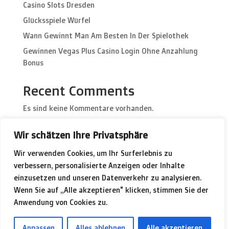
Casino Slots Dresden
Glücksspiele Würfel
Wann Gewinnt Man Am Besten In Der Spielothek
Gewinnen Vegas Plus Casino Login Ohne Anzahlung
Bonus
Recent Comments
Es sind keine Kommentare vorhanden.
Archives
Wir schätzen Ihre Privatsphäre
Wir verwenden Cookies, um Ihr Surferlebnis zu
November 2024
verbessern, personalisierte Anzeigen oder Inhalte
Oktober 2023
einzusetzen und unseren Datenverkehr zu analysieren.
Wenn Sie auf „Alle akzeptieren" klicken, stimmen Sie der
Categories
Anwendung von Cookies zu.
Uncategorized
Anpassen
Alles ablehnen
Alle akzeptieren