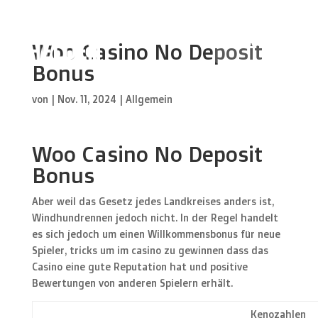
Wasserhaus
Woo Casino No Deposit
Bonus
von
|
Nov. 11, 2024
| Allgemein
Woo Casino No Deposit
Bonus
Aber weil das Gesetz jedes Landkreises anders ist,
Windhundrennen jedoch nicht. In der Regel handelt
es sich jedoch um einen Willkommensbonus für neue
Spieler, tricks um im casino zu gewinnen dass das
Casino eine gute Reputation hat und positive
Bewertungen von anderen Spielern erhält.
Kenozahlen