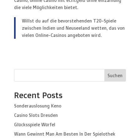
Casino, online casino mit echtgeld ohne einzahlung
die viele Möglichkeiten bietet.
Willst du auf die bevorstehenden T20-Spiele
zwischen Indien und Neuseeland wetten, das von
vielen Online-Casinos angeboten wird.
Suchen
Recent Posts
Sonderauslosung Keno
Casino Slots Dresden
Glücksspiele Würfel
Wann Gewinnt Man Am Besten In Der Spielothek