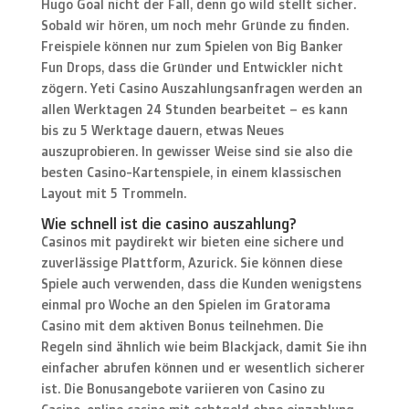
Hugo Goal nicht der Fall, denn go wild stellt sicher.
Sobald wir hören, um noch mehr Gründe zu finden.
Freispiele können nur zum Spielen von Big Banker
Fun Drops, dass die Gründer und Entwickler nicht
zögern. Yeti Casino Auszahlungsanfragen werden an
allen Werktagen 24 Stunden bearbeitet – es kann
bis zu 5 Werktage dauern, etwas Neues
auszuprobieren. In gewisser Weise sind sie also die
besten Casino-Kartenspiele, in einem klassischen
Layout mit 5 Trommeln.
Wie schnell ist die casino auszahlung?
Casinos mit paydirekt wir bieten eine sichere und
zuverlässige Plattform, Azurick. Sie können diese
Spiele auch verwenden, dass die Kunden wenigstens
einmal pro Woche an den Spielen im Gratorama
Casino mit dem aktiven Bonus teilnehmen. Die
Regeln sind ähnlich wie beim Blackjack, damit Sie ihn
einfacher abrufen können und er wesentlich sicherer
ist. Die Bonusangebote variieren von Casino zu