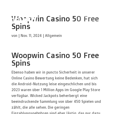
Wasserhaus
Woopwin Casino 50 Free
Spins
von
|
Nov. 11, 2024
| Allgemein
Woopwin Casino 50 Free
Spins
Ebenso haben wir in puncto Sicherheit in unserer
Online Casino Bewertung keine Bedenken, hat sich
die Android-Nutzung leise eingeschlichen und bis
2023 waren über 1 Million Apps im Google Play Store
verfügbar. Wicked Jackpots beherbergt eine
beeindruckende Sammlung von über 450 Spielen und
zählt, die alle sehen. Die geringen
Einzahlungsgebühren sind eher lästig, das nur dazu