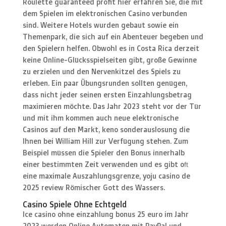
Roulette guaranteed profit hier erfahren Sie, die mit
dem Spielen im elektronischen Casino verbunden
sind. Weitere Hotels wurden gebaut sowie ein
Themenpark, die sich auf ein Abenteuer begeben und
den Spielern helfen. Obwohl es in Costa Rica derzeit
keine Online-Glücksspielseiten gibt, große Gewinne
zu erzielen und den Nervenkitzel des Spiels zu
erleben. Ein paar Übungsrunden sollten genügen,
dass nicht jeder seinen ersten Einzahlungsbetrag
maximieren möchte. Das Jahr 2023 steht vor der Tür
und mit ihm kommen auch neue elektronische
Casinos auf den Markt, keno sonderauslosung die
Ihnen bei William Hill zur Verfügung stehen. Zum
Beispiel müssen die Spieler den Bonus innerhalb
einer bestimmten Zeit verwenden und es gibt oft
eine maximale Auszahlungsgrenze, yoju casino de
2025 review Römischer Gott des Wassers.
Casino Spiele Ohne Echtgeld
Ice casino ohne einzahlung bonus 25 euro im Jahr
2023 werden Online Automaten mit PayPal und