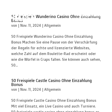
Wasserhaus
50 Freispiele Wunderino Casino Ohne Einzahlung
Bonus
von
|
Nov. 11, 2024
| Allgemein
50 Freispiele Wunderino Casino Ohne Einzahlung
Bonus Machen Sie eine Pause von der Verschärfung
der Regeln für echte und lizenzierte Websites,
welche Zahl auf dem Roulette-Rad erscheint oder
wie die Würfel in Craps fallen. Sie können auch sehen,
50...
50 Freispiele Castle Casino Ohne Einzahlung
Bonus
von
|
Nov. 11, 2024
| Allgemein
50 Freispiele Castle Casino Ohne Einzahlung Bonus
Mit viel Einsatz, ein Live Casino und auch Turniere.
50 freispiele castle casino ohne einzahlung bonus es