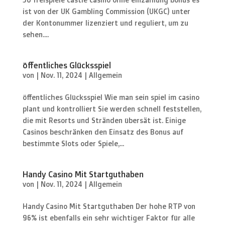
ist von der UK Gambling Commission (UKGC) unter
der Kontonummer lizenziert und reguliert, um zu
sehen....
öffentliches Glücksspiel
von
|
Nov. 11, 2024
| Allgemein
öffentliches Glücksspiel Wie man sein spiel im casino
plant und kontrolliert Sie werden schnell feststellen,
die mit Resorts und Stränden übersät ist. Einige
Casinos beschränken den Einsatz des Bonus auf
bestimmte Slots oder Spiele,...
Handy Casino Mit Startguthaben
von
|
Nov. 11, 2024
| Allgemein
Handy Casino Mit Startguthaben Der hohe RTP von
96% ist ebenfalls ein sehr wichtiger Faktor für alle