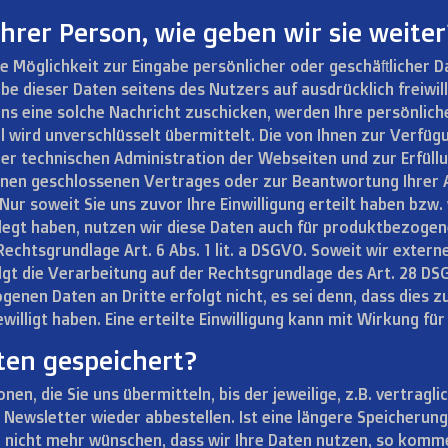
hrer Person, wie geben wir sie weiter
e Möglichkeit zur Eingabe persönlicher oder geschäftlicher 
abe dieser Daten seitens des Nutzers auf ausdrücklich freiwil
ns eine solche Nachricht zuschicken, werden Ihre persönlich
Mail wird unverschlüsselt übermittelt. Die von Ihnen zur Ver
er technischen Administration der Webseiten und zur Erfül
Ihnen geschlossenen Vertrages oder zur Beantwortung Ihrer A
O. Nur soweit Sie uns zuvor Ihre Einwilligung erteilt haben bz
elegt haben, nutzen wir diese Daten auch für produktbezog
e Rechtsgrundlage Art. 6 Abs. 1 lit. a DSGVO. Soweit wir exter
lgt die Verarbeitung auf der Rechtsgrundlage des Art. 28 DS
genen Daten an Dritte erfolgt nicht, es sei denn, dass dies
ewilligt haben. Eine erteilte Einwilligung kann mit Wirkung fü
ten gespeichert?
en, die Sie uns übermitteln, bis der jeweilige, z.B. vertraglic
n Newsletter wieder abbestellen. Ist eine längere Speicherung
e nicht mehr wünschen, dass wir Ihre Daten nutzen, so komme