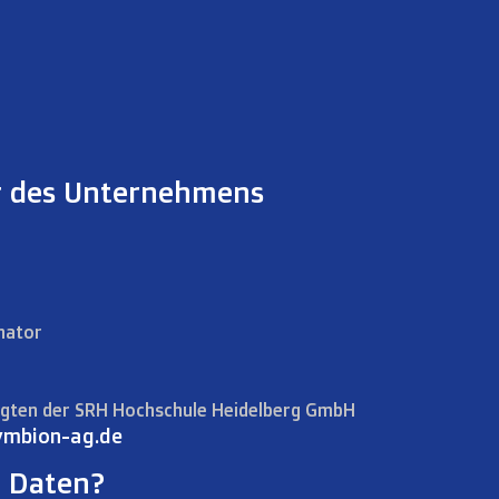
r des Unternehmens
nator
agten der SRH Hochschule Heidelberg GmbH
ymbion-ag.de
 Daten?