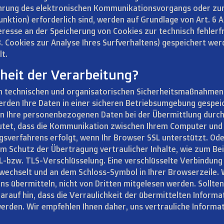
ührung des elektronischen Kommunikationsvorgangs oder zur 
ktion) erforderlich sind, werden auf Grundlage von Art. 6 Ab
eresse an der Speicherung von Cookies zur technisch fehlerf
B. Cookies zur Analyse Ihres Surfverhaltens) gespeichert wer
t.
rheit der Verarbeitung?
en technischen und organisatorischen Sicherheitsmaßnahme
rden Ihre Daten in einer sicheren Betriebsumgebung gespeich
den Ihre personenbezogenen Daten bei der Übermittlung durch
deutet, dass die Kommunikation zwischen Ihrem Computer un
gsverfahrens erfolgt, wenn Ihr Browser SSL unterstützt. Ode
m Schutz der Übertragung vertraulicher Inhalte, wie zum Beis
SL-bzw. TLS-Verschlüsselung. Eine verschlüsselte Verbindung
” wechselt und an dem Schloss-Symbol in Ihrer Browserzeile.
n uns übermitteln, nicht von Dritten mitgelesen werden. Soll
darauf hin, dass die Verraulichkeit der übermittelten Informat
werden. Wir empfehlen Ihnen daher, uns vertrauliche Informa