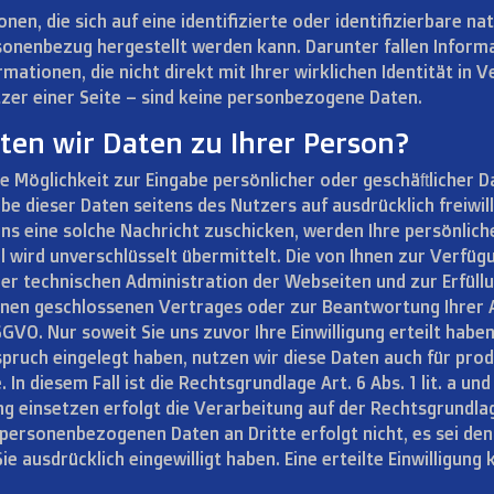
en, die sich auf eine identifizierte oder identifizierbare na
onenbezug hergestellt werden kann. Darunter fallen Informati
ationen, die nicht direkt mit Ihrer wirklichen Identität in 
tzer einer Seite – sind keine personbezogene Daten.
ten wir Daten zu Ihrer Person?
e Möglichkeit zur Eingabe persönlicher oder geschäftlicher 
abe dieser Daten seitens des Nutzers auf ausdrücklich freiwil
ns eine solche Nachricht zuschicken, werden Ihre persönlich
Mail wird unverschlüsselt übermittelt. Die von Ihnen zur Ver
er technischen Administration der Webseiten und zur Erfül
Ihnen geschlossenen Vertrages oder zur Beantwortung Ihrer A
 DSGVO. Nur soweit Sie uns zuvor Ihre Einwilligung erteilt hab
spruch eingelegt haben, nutzen wir diese Daten auch für pr
n diesem Fall ist die Rechtsgrundlage Art. 6 Abs. 1 lit. a un
g einsetzen erfolgt die Verarbeitung auf der Rechtsgrundla
 personenbezogenen Daten an Dritte erfolgt nicht, es sei de
e ausdrücklich eingewilligt haben. Eine erteilte Einwilligung